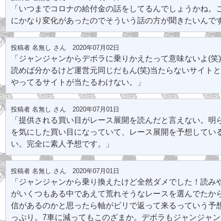
「いつまでコロナの給付金の話をしてるんでしょうかね。
にかなり変化があったのでそういう話の方が聞きたいんで
投稿者 名無し さん 2020年07月02日
「ジャンジャンからデボラに乗りかえたって意味ないよ(笑
読めば分かるけど運営元同じだもん(笑)当たらないサイト
やってるサイトが当たるわけない。」
投稿者 名無し さん 2020年07月01日
「提供される買い目がレース展開を読んだと言えない。明
を気にした買い目になっていて、レース展開を予想してい
い。完全に素人予想です。」
投稿者 名無し さん 2020年07月01日
「ジャンジャンから乗り換えたけど全然ダメでした！読み
がいくつもある中であえて荒れそうなレースを選んでたか
信があるのかと思ったら軸がビリで返って来るっていう予
っぷり。7車に減ってもこのざまか。デボラもジャンジャ