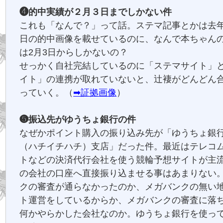
❹的中実績が２月３日までしかない件
これも「なんで？」って話。ステマ記事とかは去年の
日の的中画像を載せているのに、なんで本ちゃん
は2月3日からしかないの？
せっかく自社完結しているのに「ステマサイト」
イト」の連携が取れていないと、辻褄がどんどん
っていく。（
➡証拠画像
）
❺振込先がゆうちょ銀行の件
なぜかポイント購入の振り込み先が「ゆうちょ銀
（ハチイチハチ）支店」だった件。最近はテレコ
トなどの決済代行会社を使う競輪予想サイトが主
の会社の口座へ直接振り込ませる事はあまりない。
クの審査が通らなかったのか、メガバンクの無い
ト運営をしているからか、メガバンクの審査に落
何かやらかした会社なのか。ゆうちょ銀行を使っ