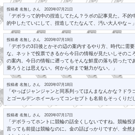
投稿者 名無し さん 2020年07月21日
「デボラって的中の捏造してたん？ラボの記事見た。不的
的中したていにして、捏造してたなんて、汚い大人やな～
投稿者 名無し さん 2020年07月19日
「デボラの3日後とかその辺の案内するやり方、時代に需
な。ネットで投票できるから今日の情報が見たいしそのこ
の案内。今日の情報に遡ってもそんな鮮度の落ち切ったで
乗ろうとは思えない。何から何まで魅力がない。」
投稿者 名無し さん 2020年07月18日
「やっぱジャンジャンと同系列ってほんまなんかな？ドラ
とゴールデンホイールってコンセプトも名前もそっくりだ
投稿者 名無し さん 2020年07月17日
「デボラってホントに競輪の話全くしないですね。競輪投
言っても前提は競輪なのに。金の話ばっかりですが、全然