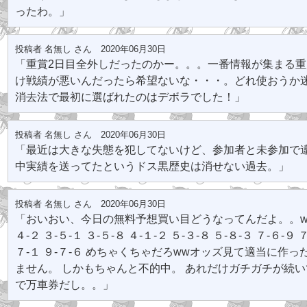
ったわ。」
投稿者 名無し さん 2020年06月30日
「重賞2日目全外しだったのかー。。。一番情報が集まる
け戦績が悪いんだったら希望ないな・・・。どれ使おうか
消去法で最初に選ばれたのはデボラでした！」
投稿者 名無し さん 2020年06月30日
「最近は大きな失態を犯してないけど、参加者と未参加で
中実績を送ってたというドス黒歴史は消せない過去。」
投稿者 名無し さん 2020年06月30日
「おいおい、今日の無料予想買い目どうなってんだよ。。w 函
４-２ ３-５-１ ３-５-８ ４-１-２ ５-３-８ ５-８-３ ７-６-９ ７
７-１ ９-７-６ めちゃくちゃだろwwオッズ見て適当に作
ません。 しかもちゃんと不的中。 あれだけガチガチが続
で万車券だし。。」