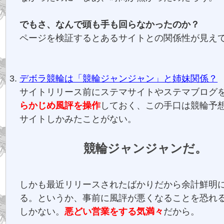
でもさ、なんで頭も手も回らなかったのか？
ページを検証するとあるサイトとの関係性が見え
デボラ競輪は「競輪ジャンジャン」と姉妹関係？
サイトリリース前にステマサイトやステマブログ
らかじめ風評を操作
しておく、この手口は競輪予想
サイトしかみたことがない。
競輪ジャンジャンだ。
しかも最近リリースされたばかりだから余計鮮明
る。というか、事前に風評が悪くなることを恐れる
しかない。
悪どい営業をする気満々
だから。