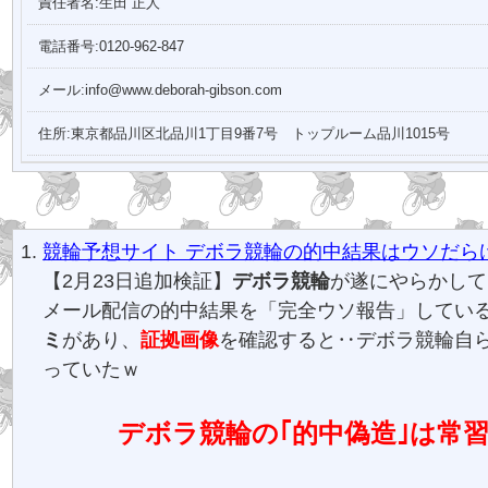
責任者名:生田 正人
電話番号:0120-962-847
メール:info@www.deborah-gibson.com
住所:東京都品川区北品川1丁目9番7号 トップルーム品川1015号
競輪予想サイト デボラ競輪の的中結果はウソだら
【2月23日追加検証】
デボラ競輪
が遂にやらかして
メール配信の的中結果を「完全ウソ報告」してい
ミ
があり、
証拠画像
を確認すると‥デボラ競輪自
っていたｗ
デボラ競輪の｢的中偽造｣は常