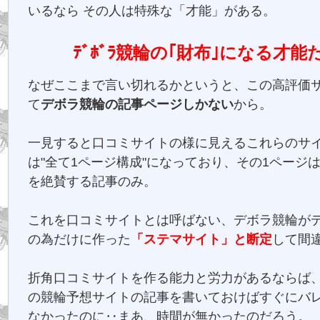
いるなら その人は特殊な「才能」がある。
ﾃﾞﾎﾞﾗ競輪の｢財布｣になる才能
なぜここまで言い切れるかというと、この高評価
て
デボラ競輪の記事ページしかない
から。
一見すると口コミサイトの様に見えるこれらのサ
は"全て1ページ構成"になっており、その1ページ
を絶賛する記事のみ。
これを口コミサイトとは呼ばない、デボラ競輪が
の為だけに作った
「ステマサイト」と断定
して間
折角口コミサイトを作る能力と労力があるならば
の競輪予想サイトの記事を書いておけばすぐにバ
なかったのに‥まあ、時間が無かったのだろう。