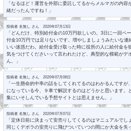
「なるほど！運営を外部に委託してるからメルマガの内容
緒だったんですね！」
投稿者 名無し さん 2020年07月13日
「どんだけ、特別給付金の10万円欲しいの。3日に一回ペ
付金10万円では足りないです。増やしましょうみたいな連
いい迷惑だわ。給付金受け取った時に役所の人に給付金を
気をつけてくださいって言われたけど、典型的な模範がデ
ん。」
投稿者 名無し さん 2020年07月08日
「一生懸命的中率の話をしてくれてるのはわかるんですが
になっている今、９車で解説するのはどうかと思います。
集にいそしんでいる予想サイトとは思えません。」
投稿者 名無し さん 2020年07月07日
「定休日前に決まって安売りしてくるのはマニュアルでし
同じくデボラの安売りに飛びついていつの間にか大金を失