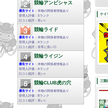
競輪アンビシャス
優良サイト
：本物の関係者情報あり
ケイ
管理人評価：Sランク
口コミ総評：良い○
競輪ライド
優良サイト
：本物の関係者情報あり
管理人評価：Aランク
口コミ総評：非常に良い◎
競輪ライジン
優良サイト
：本物の関係者情報あり
管理人評価：Aランク
口コミ総評：良い○
三競
競輪CLUB虎の穴
優良サイト
：本物の関係者情報あり
管理人評価：Bランク
口コミ総評：良い○