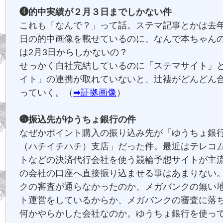
❹的中実績が２月３日までしかない件
これも「なんで？」って話。ステマ記事とかは去年の
日の的中画像を載せているのに、なんで本ちゃん
は2月3日からしかないの？
せっかく自社完結しているのに「ステマサイト」
イト」の連携が取れていないと、辻褄がどんどん
っていく。（
➡証拠画像
）
❺振込先がゆうちょ銀行の件
なぜかポイント購入の振り込み先が「ゆうちょ銀
（ハチイチハチ）支店」だった件。最近はテレコ
トなどの決済代行会社を使う競輪予想サイトが主
の会社の口座へ直接振り込ませる事はあまりない。
クの審査が通らなかったのか、メガバンクの無い
ト運営をしているからか、メガバンクの審査に落
何かやらかした会社なのか。ゆうちょ銀行を使っ