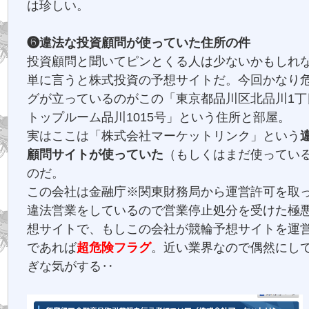
は珍しい。
❻違法な投資顧問が使っていた住所の件
投資顧問と聞いてピンとくる人は少ないかもしれ
単に言うと株式投資の予想サイトだ。今回かなり
グが立っているのがこの「東京都品川区北品川1
トップルーム品川1015号」という住所と部屋。
実はここは「株式会社マーケットリンク」という
顧問サイトが使っていた
（もしくはまだ使ってい
のだ。
この会社は金融庁※関東財務局から運営許可を取
違法営業をしているので営業停止処分を受けた極
想サイトで、もしこの会社が競輪予想サイトを運
であれば
超危険フラグ
。近い業界なので偶然にし
ぎな気がする‥