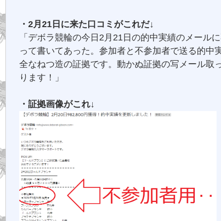
・2月21日に来た口コミがこれだ↓
「デボラ競輪の今日2月21日の的中実績のメール
って書いてあった。参加者と不参加者で送る的中
全なねつ造の証拠です。動かぬ証拠の写メール取
ります！」
・証拠画像がこれ↓