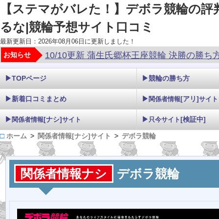
【ステマがバレた！】デボラ競輪の評
るな|競輪予想サイト口コミ
最新更新日：2026年08月06日に更新しました！
10/10更新 蒲生氏郷杯王座競輪 決勝の勝ち方
お知らせ
▶TOPページ
▶競輪の勝ち方
▶新着口コミまとめ
▶
[アリ]
関係者情報
サイト
▶
[ナシ]
▶
[検証中]
関係者情報
サイト
只今サイト
ホーム
関係者情報[ナシ]サイト
デボラ競輪
関係者情報ナシ
デボラ競輪