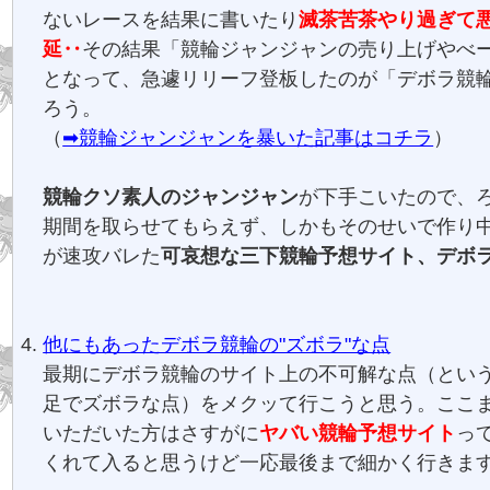
ないレースを結果に書いたり
滅茶苦茶やり過ぎて
延‥
その結果「競輪ジャンジャンの売り上げやべ
となって、急遽リリーフ登板したのが「デボラ競
ろう。
（
➡競輪ジャンジャンを暴いた記事はコチラ
）
競輪クソ素人のジャンジャン
が下手こいたので、
期間を取らせてもらえず、しかもそのせいで作り
が速攻バレた
可哀想な三下競輪予想サイト、デボ
他にもあったデボラ競輪の"ズボラ"な点
最期にデボラ競輪のサイト上の不可解な点（とい
足でズボラな点）をメクッて行こうと思う。ここ
いただいた方はさすがに
ヤバい競輪予想サイト
っ
くれて入ると思うけど一応最後まで細かく行きま