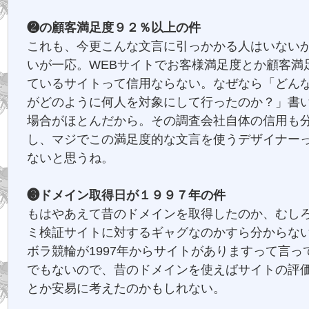
❷の顧客満足度９２％以上の件
これも、今更こんな文言に引っかかる人はいない
いが一応。WEBサイトでお客様満足度とか顧客満
ているサイトって信用ならない。なぜなら「どん
がどのように何人を対象にして行ったのか？」書
場合がほとんだから。その調査会社自体の信用も
し、マジでこの満足度的な文言を使うデザイナー
ないと思うね。
❸ドメイン取得日が１９９７年の件
もはやあえて昔のドメインを取得したのか、むし
ミ検証サイトに対するギャグなのかすら分からな
ボラ競輪が1997年からサイトがありますって言っ
でもないので、昔のドメインを使えばサイトの評
とか安易に考えたのかもしれない。