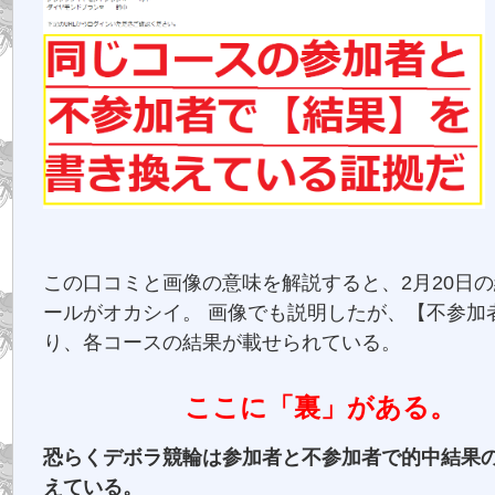
この口コミと画像の意味を解説すると、2月20日
ールがオカシイ。 画像でも説明したが、【不参加
り、各コースの結果が載せられている。
ここに「裏」がある。
恐らくデボラ競輪は参加者と不参加者で的中結果
えている。