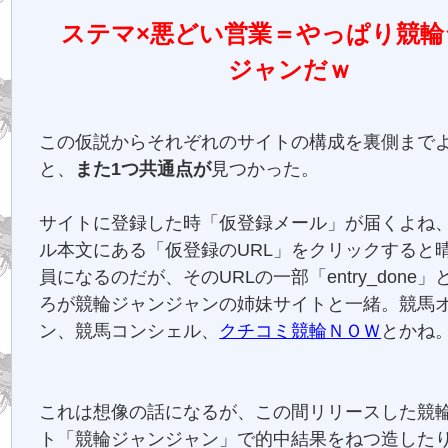
ステマ×悪どい営業＝やっぱり競輪
ジャンだｗ
この仮説からそれぞれのサイトの構成を裏側まで
と、
また1つ共通点が
見つかった。
サイトに登録した時「仮登録メール」が届くよね
ル本文にある「仮登録のURL」をクリックすると
員になるのだが、そのURLの一部「entry_done
ろが競輪ジャンジャンの姉妹サイトと一緒。競馬
ン、競馬コンシェル、
クチコミ競輪ＮＯＷ
とかね
これは想像の話になるが、この間リリースした競
ト「競輪ジャンジャン」で的中結果をねつ造した