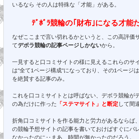
いるなら その人は特殊な「才能」がある。
ﾃﾞﾎﾞﾗ競輪の｢財布｣になる才能
なぜここまで言い切れるかというと、この高評価
て
デボラ競輪の記事ページしかない
から。
一見すると口コミサイトの様に見えるこれらのサ
は"全て1ページ構成"になっており、その1ページ
を絶賛する記事のみ。
これを口コミサイトとは呼ばない、デボラ競輪が
の為だけに作った
「ステマサイト」と断定
して間
折角口コミサイトを作る能力と労力があるならば
の競輪予想サイトの記事を書いておけばすぐにバ
なかったのに‥まあ、時間が無かったのだろう。