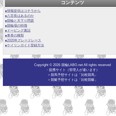
コンテンツ
●情報提供はコチラから
●八百長はあるのか
●競輪と天下り問題
●競輪場の特徴
●ドーピング裏話
●車券の種類
●2020年グレードレース
●ケイリンガイド登録方法
Copyright © 2026 競輪LABO.net All rights reserved
・提携サイト（管理人が違います）
＞競馬予想サイトは「比較競馬」
＞競艇予想サイトは「比較競艇」