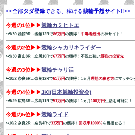
<<全部
タダ登録
できる、稼げる
競輪予想サイト
!!>>
今週の1位▶▶
競輪カミヒトエ
↪9/30 函館9R→函館12Rで
86万円
の獲得！
中毒者続出
の神サイト！
今週の2位▶▶
競輪シャカリキライダー
↪9/30 富山8R→立川10Rで
67万円
の獲得！不況に強い
最強の投資先
今週の3位▶▶
競輪チャリ活
↪10/2 奈良6R→奈良12Rで
65万円
の獲得！1ヵ月
理想の稼ぎ方
にマッチン
今週の4位▶▶
JKI(日本競輪投資会)
↪9/29 広島6R→広島11Rで
51万円
の獲得！1ヵ月
100万円
生活を可能に！
今週の5位▶▶
競輪ライド
↪10/2 奈良2R→奈良4Rで
33万円
の獲得！
回収率1000%
を目指せる！