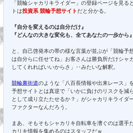
「競輪シャカリキライダー」の登録ページを見る
トは
投資系 競輪予想サイト
だと分かる。
『自分を変えるのは自分だけ』
『どんなの大きな変化も、全てあなたの一歩から
と、自己啓発本の帯の様な言葉が並ぶが「競輪予
は自分らに任せてね」お客さんは勝負所だけシャ
してくれればいいからさ」‥みたいな解釈。
競輪裏街道
のような「八百長情報や出来レース」
予想サイトとは真逆で「いかに負けのリスクを減
として成り立たたせるか？」がシャカリキライダ
ファクターなんだろう。
まあ、そもそもシャカリキ自転車を漕ぐのは選手
カリキ情報を集めるのはスタッフだｗ