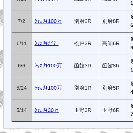
7/2
ｼｬｶﾘｷ100万
別府2R
別府8R
6/11
ｼｬｶﾘｷﾅｲﾀｰ
松戸3R
高知6R
6/6
ｼｬｶﾘｷ100万
函館3R
函館8R
5/24
ｼｬｶﾘｷ100万
別府1R
別府5R
5/14
ｼｬｶﾘｷ30万
玉野3R
玉野6R