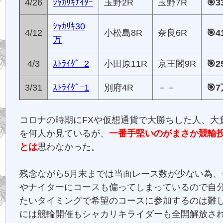
4/26
ｼｬｶﾘｷﾅｲﾀｰ
玉野2R
玉野7R
🎯
ｼｬｶﾘｷ30
4/12
小松島8R
奈良6R
🎯
万
4/3
ｽﾄﾗｲﾀﾞｰ2
小田原11R
京王閣9R
🎯2
3/31
ｽﾄﾗｲﾀﾞｰ1
別府4R
－－
🎯
コロナの時期にFXや仮想通貨で大勝ちした人、大
を何人か見ているが、
一番手堅いのがまさか競輪
とは
思わなかった。
残念ながら5月末までは当面レース数が少ない為、
やナイターにコースも偏ってしまっているので自
たいタイミングで希望のコースに参加するのは難し
には競輪開催もシャカリキライダーも全開解放さ