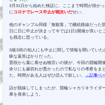
3月31日から始めた検証に、ここまで時間が掛か
に
コロナでレース中止が相次いだ
せい。
他のギャンブル同様「無観客」で継続路線だった
日に日に中止が決まって今では1日1開催が良いと
も残念に思っている。
S級S班の知人にも中止に関して情報を聞いていた
昧な返答ばかりだった。
普段から葉に着せぬ物言いの彼が、今回の競輪開
余りにも歯切れが悪かったので私なりの考察をま
た。時間がある人はぜひ読んで欲しい。
→記事ペ
話が脱線してしまったが、競輪シャカリキライダ
果を発表しよう。