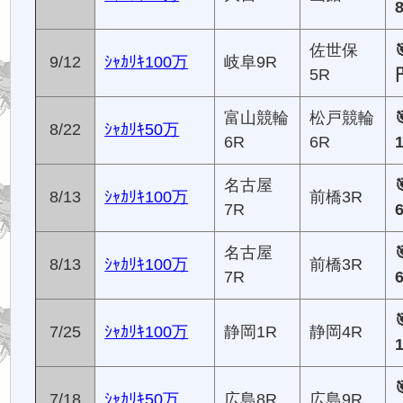
佐世保
9/12
ｼｬｶﾘｷ100万
岐阜9R
5R
富山競輪
松戸競輪
8/22
ｼｬｶﾘｷ50万
6R
6R
名古屋
8/13
ｼｬｶﾘｷ100万
前橋3R
7R
名古屋
8/13
ｼｬｶﾘｷ100万
前橋3R
7R
7/25
ｼｬｶﾘｷ100万
静岡1R
静岡4R
7/18
ｼｬｶﾘｷ50万
広島8R
広島9R