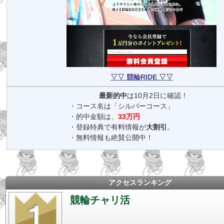
▽▽ 競輪RIDE ▽▽
【NEW】
最新的中
は10月2日に確認！
・コース名は「シルバーコース」
・的中金額は、
33万円
・登録特典で有料情報が
大割引
。
・無料情報も絶賛公開中！
アクセスランキング
競輪チャリ活