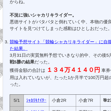
からね。
不況に強いシャカリキライダー。
悪徳サイトがバタバタと倒れていく中、本物の優
サイトを見つけてしまった感動はひとしおだった
競輪予想サイト「競輪シャカリキライダー」に自
た結果。
3月31日の実質無料予想でいきなり的中、その後5
戦5勝の結果
だった。
１３４万４１４０円
獲得金額の合計は
車券
用は入れていないが、たった1か月半で100万円超
った。
5/1
ｼｬｶﾘｷﾅｲﾀｰ
小倉2R
小倉7R
🎯