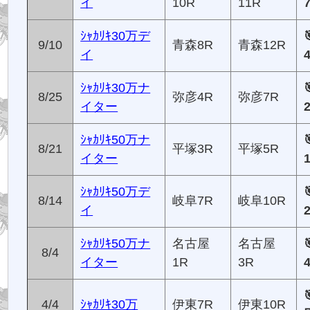
イ
10R
11R
ｼｬｶﾘｷ30万デ
9/10
青森8R
青森12R
イ
ｼｬｶﾘｷ30万ナ
8/25
弥彦4R
弥彦7R
イター
ｼｬｶﾘｷ50万ナ
8/21
平塚3R
平塚5R
イター
ｼｬｶﾘｷ50万デ
8/14
岐阜7R
岐阜10R
イ
ｼｬｶﾘｷ50万ナ
名古屋
名古屋
8/4
イター
1R
3R
4/4
ｼｬｶﾘｷ30万
伊東7R
伊東10R