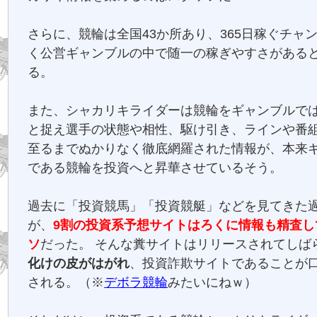
さらに、競輪は全国43か所あり、365日稼ぐチャ
く公営ギャンブルの中で随一の稼ぎやすさがある
る。
また、シャカリキライダーは競輪をギャンブルで
と捉え選手の状態や相性、駆け引き、ラインや番
至るまでぬかりなく徹底網羅された情報が、本来
である競輪を投資へと昇華させているそう。
過去に「投資競馬」「投資競艇」などを見てきた
が、
9割の投資系予想サイトはろくに情報も精査し
ソ
だった。 そんな糞サイトはリリースされてしば
化けの皮がはがれ
、投資詐欺サイトであることが
される。（※
デボラ競輪
みたいにねｗ）