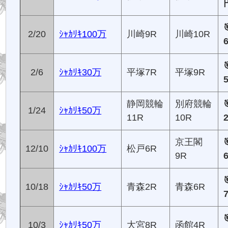
2/20
ｼｬｶﾘｷ100万
川崎9R
川崎10R
2/6
ｼｬｶﾘｷ30万
平塚7R
平塚9R
静岡競輪
別府競輪
1/24
ｼｬｶﾘｷ50万
11R
10R
京王閣
12/10
ｼｬｶﾘｷ100万
松戸6R
9R
10/18
ｼｬｶﾘｷ50万
青森2R
青森6R
10/3
ｼｬｶﾘｷ50万
大宮8R
函館4R