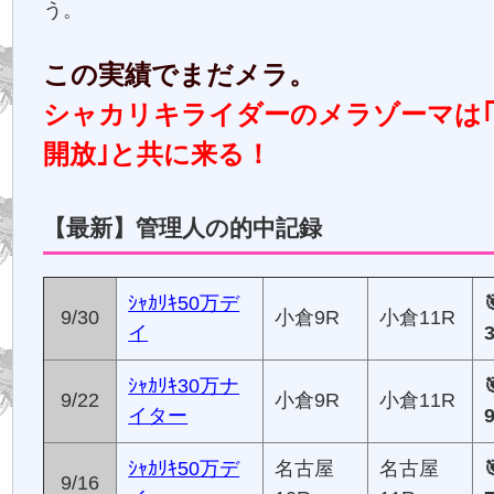
う。
この実績でまだメラ。
シャカリキライダーのメラゾーマは
開放｣と共に来る！
【最新】管理人の的中記録
ｼｬｶﾘｷ50万デ
9/30
小倉9R
小倉11R
イ
ｼｬｶﾘｷ30万ナ
9/22
小倉9R
小倉11R
イター
ｼｬｶﾘｷ50万デ
名古屋
名古屋
9/16