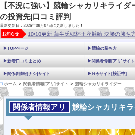
【不況に強い】競輪シャカリキライダ
の投資先|口コミ評判
最新更新日：2026年08月07日に更新しました！
10/10更新 蒲生氏郷杯王座競輪 決勝の勝ち方
お知らせ
▶TOPページ
▶競輪の勝ち方
▶新着口コミまとめ
▶
[アリ]
関係者情報
サイト
▶
[ナシ]
▶
[検証中]
関係者情報
サイト
只今サイト
ホーム
関係者情報[アリ]サイト
競輪シャカリキライダー
関係者情報アリ
競輪シャカリキラ