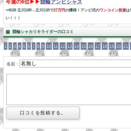
今週の6位▶▶
競輪アンビシャス
↪9/28 立川10R→立川11Rで
27万円
の獲得！アンビ式の
ワンコイン投資
は
い！！！
競輪シャカリキライダーの口コミ
1
2
3
4
5
6
7
8
9
10
11
12
13
14
15
16
17
18
19
20
21
名前：