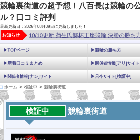
競輪裏街道の超予想！八百長は競輪の
ル？口コミ評判
最新更新日：2026年08月09日に更新しました！
10/10更新 蒲生氏郷杯王座競輪 決勝の勝ち方
お知らせ
▶TOPページ
▶競輪の勝ち方
▶新着口コミまとめ
▶
[アリ]
関係者情報
サイト
▶
[ナシ]
▶
[検証中]
関係者情報
サイト
只今サイト
ホーム
検証中
競輪裏街道
検証中
競輪裏街道