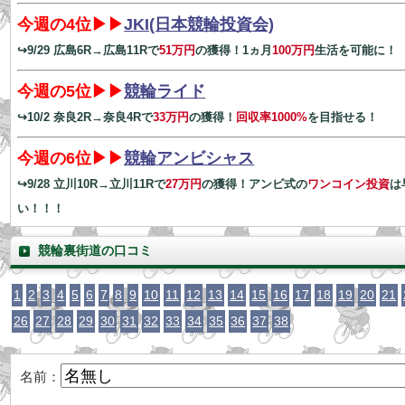
今週の4位▶▶
JKI(日本競輪投資会)
↪9/29 広島6R→広島11Rで
51万円
の獲得！1ヵ月
100万円
生活を可能に！
今週の5位▶▶
競輪ライド
↪10/2 奈良2R→奈良4Rで
33万円
の獲得！
回収率1000%
を目指せる！
今週の6位▶▶
競輪アンビシャス
↪9/28 立川10R→立川11Rで
27万円
の獲得！アンビ式の
ワンコイン投資
は
い！！！
競輪裏街道の口コミ
1
2
3
4
5
6
7
8
9
10
11
12
13
14
15
16
17
18
19
20
21
26
27
28
29
30
31
32
33
34
35
36
37
38
名前：