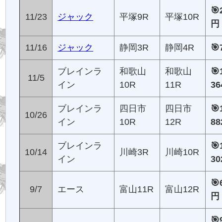
🎯
11/23
ジャック
平塚9R
平塚10R
円
11/16
ジャック
静岡3R
静岡4R

ブレインラ
和歌山
和歌山
🎯
11/5
イン
10R
11R
3
ブレインラ
四日市
四日市
🎯
10/26
イン
10R
12R
8
ブレインラ
🎯
10/14
川崎3R
川崎10R
イン
3
🎯
9/7
エース
富山11R
富山12R
円
🎯