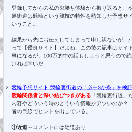
登録してからの私の鬼勝ち体験から振り返ると、
裏街道は競輪という競技の特性を熟知した予想サ
いうこと。
結果から先にお伝えしてしまって申し訳ないが、
って【優良サイト】だよね。この後の記事はサイ
事になるが、100万的中の話もしようと思うので
ければ幸いだ。
競輪予想サイト 競輪裏街道の「必中3か条」を検
競輪関係者と深い結びつきがある
「競輪裏街道」
内容やどういう時のどういう情報がアツいのか？
者の目線でヒントを出している。
①近道
～コメントには近道あり