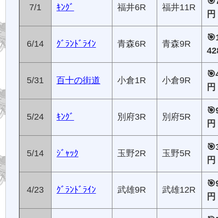
🎯
7/1
ｷﾝｸﾞ
福井6R
福井11R
円
🎯
6/14
ｸﾞﾗﾝﾄﾞﾗｲﾝ
青森6R
青森9R
4
🎯
5/31
百十の街道
小倉1R
小倉9R
円
🎯
5/24
ｷﾝｸﾞ
別府3R
別府5R
円
🎯
5/14
ｼﾞｬｯｸ
玉野2R
玉野5R
円
🎯
4/23
ｸﾞﾗﾝﾄﾞﾗｲﾝ
武雄9R
武雄12R
円