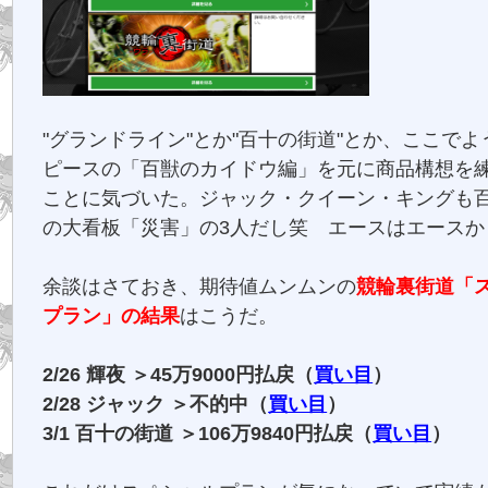
"グランドライン"とか"百十の街道"とか、ここで
ピースの「百獣のカイドウ編」を元に商品構想を
ことに気づいた。ジャック・クイーン・キングも
の大看板「災害」の3人だし笑 エースはエースか
余談はさておき、期待値ムンムンの
競輪裏街道「
プラン」の結果
はこうだ。
2/26 輝夜 ＞45万9000円払戻（
買い目
）
2/28 ジャック ＞不的中（
買い目
）
3/1 百十の街道 ＞106万9840円払戻（
買い目
）