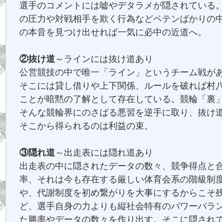
選手のコメントには嘘やデタラメが隠されている
の圧力や対戦相手を欺く行為などペテンばかりの
の本音を見つけ出せれば一気に必中の近道へ。
②抜け道
～ラインには抜け道あり
公営競技の中で唯一「ライン」というチーム戦が
そこには貸し借りや上下関係、ルールを破れば村
ことが暗黙の了解として存在している。競輪「裏
そんな競輪界にのさばる悪習を逆手に取り、抜け
そこから得られるのは利益の束。
③隠れ道
～出走表には隠れ道あり
出走表の中に隠されたデータの数々、競争得点と
率、それは今も存在する厳しい体育会系の階級制
や、代謝制度を初め繋がりを大事にするからこそ
ど、選手自身の力よりも縦社会特有のパワーバラ
た勝率やデータの数々を作り出す。そこに隠され