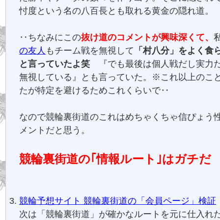
忖度という名の八百長とも取れる黄金の隠れ道。
‥ちなみにこの
抜け道のコメントが興味深くて、
の友人
もチーム戦を無視して
「村八分」をよく食
と言っていたよ笑
『でも最後は個人戦だし実力
無視している』とも言っていた。※これ以上のこ
たが特定を避けるためこれくらいで‥
なので競輪裏街道のこれはめちゃくちゃ信ぴょう
メントだと思う。
競輪裏街道の｢情報ルート｣はガチだ
競輪予想サイト 競輪裏街道の「会員ページ」検証
次は「競輪裏街道」が確かなルートを元に仕入れ