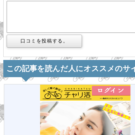
この記事を読んだ人にオススメのサ