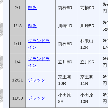
🎯
2/1
輝夜
前橋8R
前橋9R
円
🎯
1/18
輝夜
川崎1R
川崎5R
5
グランドラ
和歌山
🎯
1/11
前橋8R
イン
12R
1
グランドラ
🎯
1/4
立川8R
立川9R
イン
円
京王閣
京王閣
🎯
12/21
ジャック
10R
11R
円
小田原
小田原
🎯
11/30
ジャック
8R
10R
円