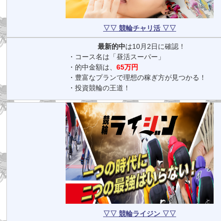
▽▽ 競輪チャリ活 ▽▽
【NEW】
最新的中
は10月2日に確認！
・コース名は「昼活スーパー」
・的中金額は、
65万円
・豊富なプランで理想の稼ぎ方が見つかる！
・投資競輪の王道！
▽▽ 競輪ライジン ▽▽